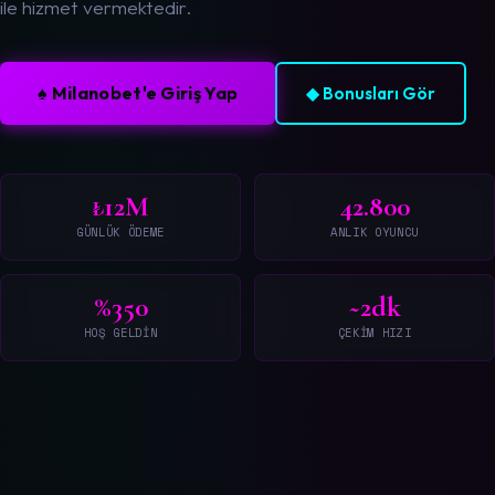
ile hizmet vermektedir.
♠ Milanobet'e Giriş Yap
◆ Bonusları Gör
₺12M
42.800
GÜNLÜK ÖDEME
ANLIK OYUNCU
%350
~2dk
HOŞ GELDIN
ÇEKIM HIZI