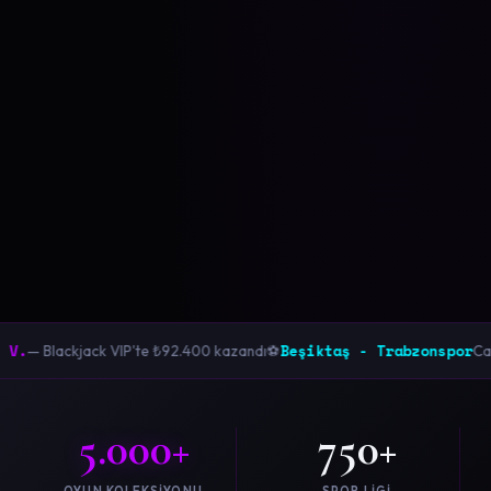
V.
Beşiktaş - Trabzonspor
— Blackjack VIP'te ₺92.400 kazandı
⚽
Canlı
5.000+
750+
OYUN KOLEKSIYONU
SPOR LIGI